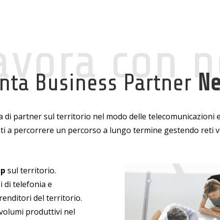
avora con n
nta Business Partner
N
a di partner sul territorio nel modo delle telecomunicazioni e
ti a percorrere un percorso a lungo termine gestendo reti v
ip
sul territorio.
 di telefonia e
nditori del territorio.
volumi produttivi nel