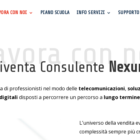
VORA CON NOI
PIANO SCUOLA
INFO SERVIZI
SUPPORTO
avora con n
iventa Consulente
Nex
ca di professionisti nel modo delle
telecomunicazioni
,
soluz
digitali
disposti a percorrere un percorso a
lungo termine
L’universo della vendita e
complessità sempre più c