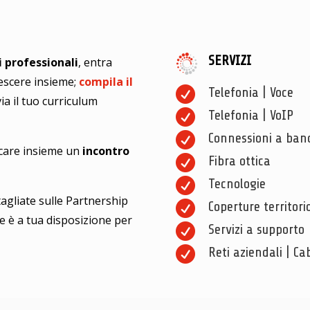
SERVIZI
i professionali
, entra
escere insieme;
compila il

Telefonia | Voce
ia il tuo curriculum

Telefonia | VoIP

Connessioni a ban
icare insieme un
incontro

Fibra ottica

Tecnologie
agliate sulle Partnership

Coperture territori
le è a tua disposizione per

Servizi a supporto

Reti aziendali | Ca