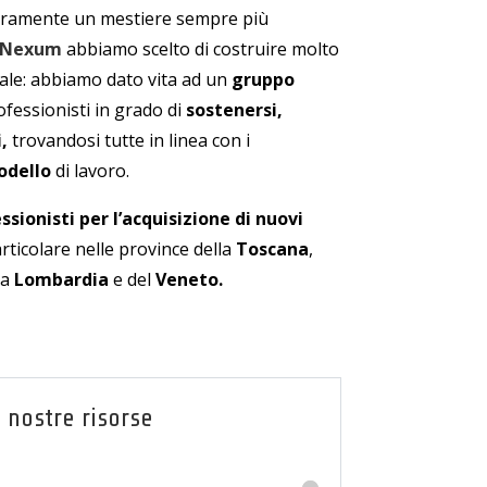
uramente un mestiere sempre più
Nexum
abbiamo scelto di costruire molto
ale: abbiamo dato vita ad un
gruppo
rofessionisti in grado di
sostenersi,
,
trovandosi tutte in linea con i
odello
di lavoro.
ssionisti per l’acquisizione di nuovi
particolare nelle province della
Toscana
,
la
Lombardia
e del
Veneto
.
 nostre risorse