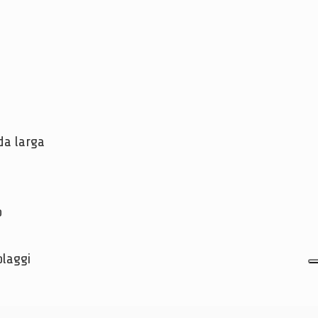
da larga
o
blaggi