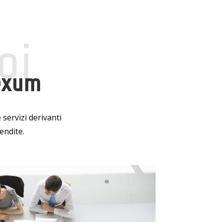
oi
exum
 servizi derivanti
endite.