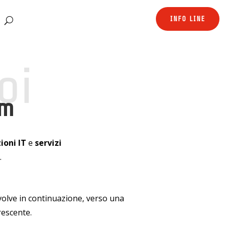
INFO LINE
oi
um
ioni IT
e
servizi
.
volve in continuazione, verso una
rescente.