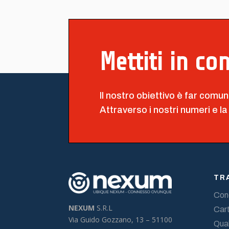
Mettiti in co
Il nostro obiettivo è far comun
Attraverso i nostri numeri e la
TR
Cond
NEXUM
S.R.L
Cart
Via Guido Gozzano, 13 –
51100
Qual