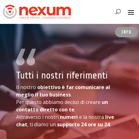
INFO
Tutti i nostri riferimenti
Il nostro
obiettivo
è far comunicare al
meglio il tuo business
.
Per questo abbiamo deciso di creare
un
contatto diretto con te
.
Attraverso i nostri
numeri
e la nostra
live
chat
, ti diamo un
supporto
24 ore su 24
.