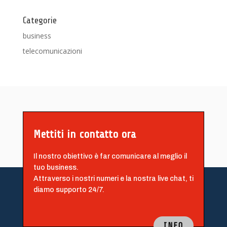
Categorie
business
telecomunicazioni
Mettiti in contatto ora
Il nostro obiettivo è far comunicare al meglio il
tuo business.
Attraverso i nostri numeri e la nostra live chat, ti
diamo supporto 24/7.
INFO