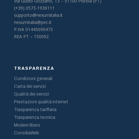
Via Guido Gozzano, 13 –
51100 Pistoia (PT)
(+39) 0573-1936111
supporto@nexumitalia.it
nexumitalia@pec.it
P.IVA 01445090473
REA PT – 150092
TRASPARENZA
Condizioni generali
Carta dei servizi
Qualità dei servizi
Prestazioni qualità internet
Trasparenza tariffaria
Trasparenza tecnica
Modem libero
ConciliaWeb