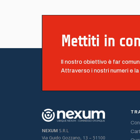
Mettiti in co
Il nostro obiettivo è far comun
Attraverso i nostri numeri e la
TR
Cond
NEXUM
S.R.L
Cart
Via Guido Gozzano, 13 –
51100