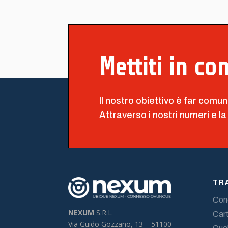
Mettiti in co
Il nostro obiettivo è far comun
Attraverso i nostri numeri e la
TR
Cond
NEXUM
S.R.L
Cart
Via Guido Gozzano, 13 –
51100