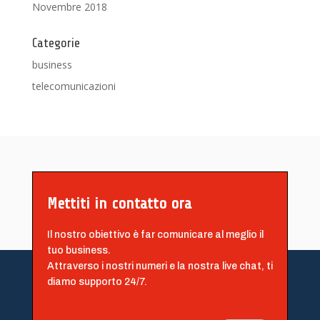
Novembre 2018
Categorie
business
telecomunicazioni
Mettiti in contatto ora
Il nostro obiettivo è far comunicare al meglio il
tuo business.
Attraverso i nostri numeri e la nostra live chat, ti
diamo supporto 24/7.