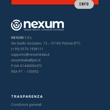
INFO
NEXUM
S.R.L
Via Guido Gozzano, 13 –
51100 Pistoia (PT)
(+39) 0573-1936111
supporto@nexumitalia.it
nexumitalia@pec.it
P.IVA 01445090473
REA PT – 150092
TRASPARENZA
Condizioni generali