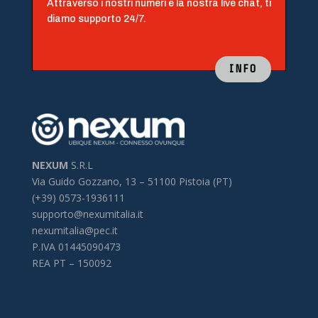
Attraverso i nostri numeri e la nostra live chat, ti
diamo supporto 24/7.
INFO
NEXUM
S.R.L
Via Guido Gozzano, 13 –
51100 Pistoia (PT)
(+39) 0573-1936111
supporto@nexumitalia.it
nexumitalia@pec.it
P.IVA 01445090473
REA PT – 150092