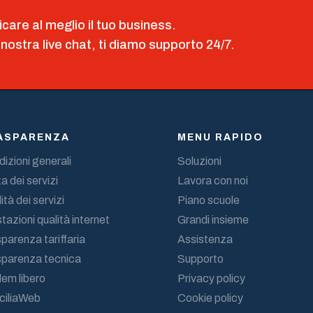
icare al meglio il tuo business.
 nostra live chat, ti diamo supporto 24/7.
ASPARENZA
MENU RAPIDO
izioni generali
Soluzioni
a dei servizi
Lavora con noi
ità dei servizi
Piano scuole
tazioni qualità internet
Grandi insieme
parenza tariffaria
Assistenza
sparenza tecnica
Supporto
em libero
Privacy policy
ciliaWeb
Cookie policy