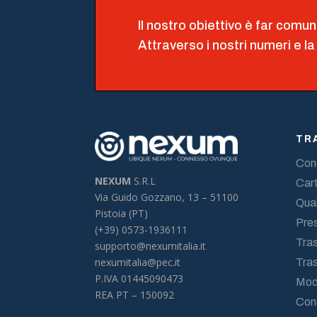
Il nostro obiettivo è far comun
Attraverso i nostri numeri e la
TR
Cond
NEXUM
S.R.L
Cart
Via Guido Gozzano, 13 –
51100
Qual
Pistoia (PT)
Pres
(+39) 0573-1936111
Tras
supporto@nexumitalia.it
nexumitalia@pec.it
Tra
P.IVA 01445090473
Mod
REA PT – 150092
Con