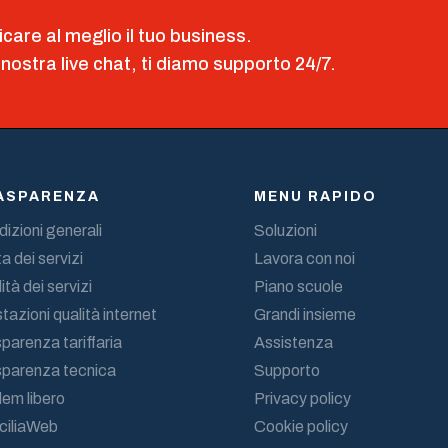
icare al meglio il tuo business.
 nostra live chat, ti diamo supporto 24/7.
ASPARENZA
MENU RAPIDO
izioni generali
Soluzioni
a dei servizi
Lavora con noi
ità dei servizi
Piano scuole
tazioni qualità internet
Grandi insieme
parenza tariffaria
Assistenza
sparenza tecnica
Supporto
em libero
Privacy policy
ciliaWeb
Cookie policy