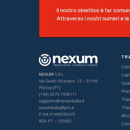
Il nostro obiettivo è far comun
Attraverso i nostri numeri e la
TR
Cond
NEXUM
S.R.L
Cart
Via Guido Gozzano, 13 –
51100
Qual
Pistoia (PT)
Pres
(+39) 0573-1936111
Tras
supporto@nexumitalia.it
nexumitalia@pec.it
Tra
P.IVA 01445090473
Mod
REA PT – 150092
Con