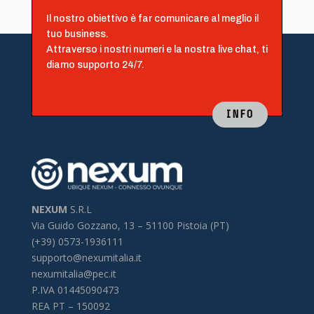
Il nostro obiettivo è far comunicare al meglio il
tuo business.
Attraverso i nostri numeri e la nostra live chat, ti
diamo supporto 24/7.
INFO
NEXUM
S.R.L
Via Guido Gozzano, 13 –
51100 Pistoia (PT)
(+39) 0573-1936111
supporto@nexumitalia.it
nexumitalia@pec.it
P.IVA 01445090473
REA PT – 150092