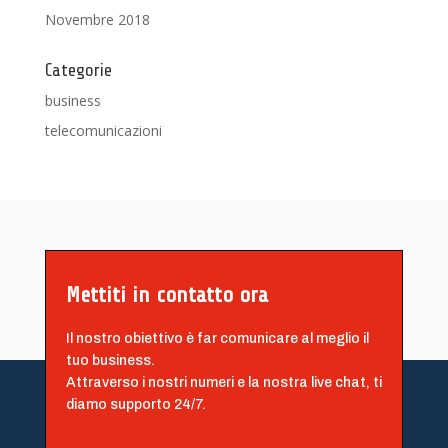
Novembre 2018
Categorie
business
telecomunicazioni
Mettiti in contatto ora
Il nostro obiettivo è far comunicare al meglio il
tuo business.
Attraverso i nostri numeri e la nostra live chat, ti
diamo supporto 24/7.