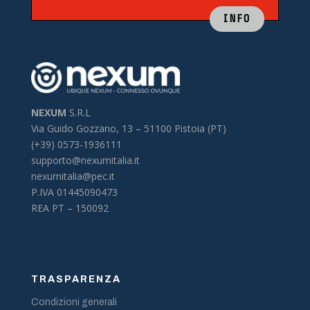
INFO
NEXUM
S.R.L
Via Guido Gozzano, 13 –
51100 Pistoia (PT)
(+39) 0573-1936111
supporto@nexumitalia.it
nexumitalia@pec.it
P.IVA 01445090473
REA PT – 150092
TRASPARENZA
Condizioni generali