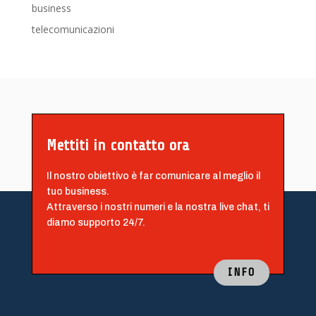
business
telecomunicazioni
Mettiti in contatto ora
Il nostro obiettivo è far comunicare al meglio il
tuo business.
Attraverso i nostri numeri e la nostra live chat, ti
diamo supporto 24/7.
INFO