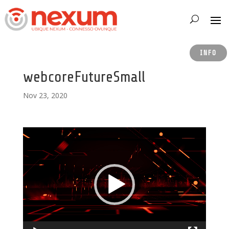
INFO
webcoreFutureSmall
Nov 23, 2020
Video
Player