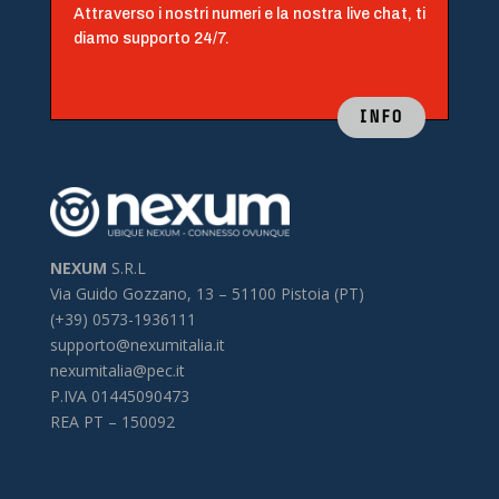
Attraverso i nostri numeri e la nostra live chat, ti
diamo supporto 24/7.
INFO
NEXUM
S.R.L
Via Guido Gozzano, 13 –
51100 Pistoia (PT)
(+39) 0573-1936111
supporto@nexumitalia.it
nexumitalia@pec.it
P.IVA 01445090473
REA PT – 150092